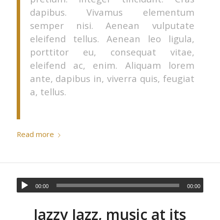
dapibus. Vivamus elementum
semper nisi. Aenean vulputate
eleifend tellus. Aenean leo ligula,
porttitor eu, consequat vitae,
eleifend ac, enim. Aliquam lorem
ante, dapibus in, viverra quis, feugiat
a, tellus.
Read more
00:00
00:00
Jazzy Jazz, music at its