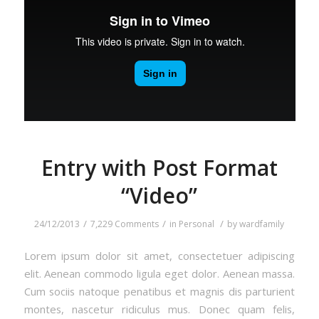
Entry with Post Format
“Video”
/
/
/
24/12/2013
7,229 Comments
in
Personal
by
wardfamily
Lorem ipsum dolor sit amet, consectetuer adipiscing
elit. Aenean commodo ligula eget dolor. Aenean massa.
Cum sociis natoque penatibus et magnis dis parturient
montes, nascetur ridiculus mus. Donec quam felis,