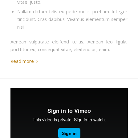
vitae, justo.
Nullam dictum felis eu pede mollis pretium. Integer
tincidunt. Cras dapibus. Vivamus elementum semper
nisi.
Aenean vulputate eleifend tellus. Aenean leo ligula,
porttitor eu, consequat vitae, eleifend ac, enim.
Read more