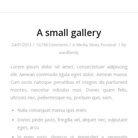
A small gallery
/
/
/
24/01/2013
10,766 Comments
in
Media
,
News
,
Personal
by
wardfamily
Lorem ipsum dolor sit amet, consectetuer adipiscing
elit. Aenean commodo ligula eget dolor. Aenean massa.
Cum sociis natoque penatibus et magnis dis parturient
montes, nascetur ridiculus mus. Donec quam felis,
ultricies nec, pellentesque eu, pretium quis, sem.
Nulla consequat massa quis enim.
Donec pede justo, fringilla vel, aliquet nec, vulputate
eget, arcu.
In enim justo, rhoncus ut, imperdiet a, venenatis