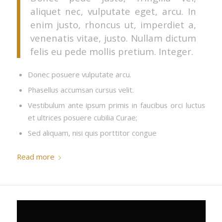
aliquet nec, vulputate eget, arcu. In
enim justo, rhoncus ut, imperdiet a,
venenatis vitae, justo. Nullam dictum
felis eu pede mollis pretium. Integer.
Donec posuere vulputate arcu.
Phasellus accumsan cursus velit.
Vestibulum ante ipsum primis in faucibus orci luctus
et ultrices posuere cubilia Curae;
Sed aliquam, nisi quis porttitor congue
Read more