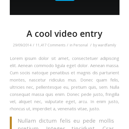
A cool video entry
/
/
/
29/09/2014
11,417 Comments
in
Personal
by
wardfamily
Lorem ipsum dolor sit amet, consectetuer adipiscing
elit. Aenean commodo ligula eget dolor. Aenean massa.
Cum sociis natoque penatibus et magnis dis parturient
montes, nascetur ridiculus mus. Donec quam felis,
ultricies nec, pellentesque eu, pretium quis, sem. Nulla
consequat massa quis enim. Donec pede justo, fringilla
vel, aliquet nec, vulputate eget, arcu. In enim justo,
rhoncus ut, imperdiet a, venenatis vitae, justo.
Nullam dictum felis eu pede mollis
pretium. Integer tincidunt. Cras