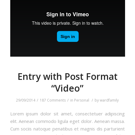
Entry with Post Format
“Video”
/
/
/
29/09/2014
187 Comments
in
Personal
by
wardfamily
Lorem ipsum dolor sit amet, consectetuer adipiscing
elit. Aenean commodo ligula eget dolor. Aenean massa.
Cum sociis natoque penatibus et magnis dis parturient