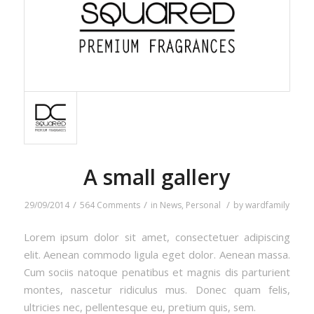
A small gallery
/
/
/
29/09/2014
564 Comments
in
News
,
Personal
by
wardfamily
Lorem ipsum dolor sit amet, consectetuer adipiscing
elit. Aenean commodo ligula eget dolor. Aenean massa.
Cum sociis natoque penatibus et magnis dis parturient
montes, nascetur ridiculus mus. Donec quam felis,
ultricies nec, pellentesque eu, pretium quis, sem.