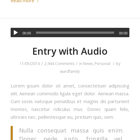
Read more
00:00
00:00
Entry with Audio
/
/
/
11/05/2014
2,944 Comments
in
News
,
Personal
by
wardfamily
Lorem ipsum dolor sit amet, consectetuer adipiscing
elit. Aenean commodo ligula eget dolor. Aenean massa.
Cum sociis natoque penatibus et magnis dis parturient
montes, nascetur ridiculus mus. Donec quam felis,
ultricies nec, pellentesque eu, pretium quis, sem.
Nulla consequat massa quis enim.
Donec pede justo, fringilla vel,