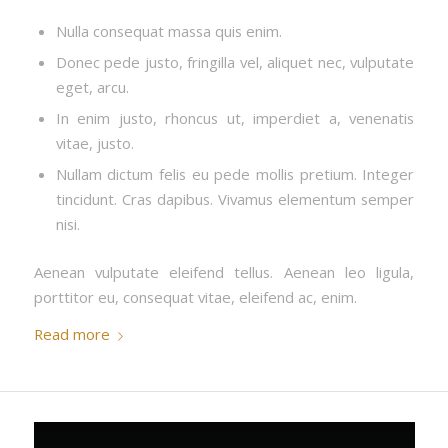
Nulla consequat massa quis enim.
Donec pede justo, fringilla vel, aliquet nec, vulputate
eget, arcu.
In enim justo, rhoncus ut, imperdiet a, venenatis
vitae, justo.
Nullam dictum felis eu pede mollis pretium. Integer
tincidunt. Cras dapibus. Vivamus elementum semper
nisi.
Aenean vulputate eleifend tellus. Aenean leo ligula,
porttitor eu, consequat vitae, eleifend ac, enim.
Read more