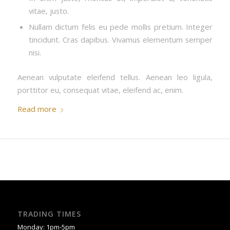
vitae, justo.
Nullam dictum felis eu pede mollis pretium. Integer
tincidunt. Cras dapibus. Vivamus elementum semper
nisi.
Aenean vulputate eleifend tellus. Aenean leo ligula,
porttitor eu, consequat vitae, eleifend ac, enim.
Read more
TRADING TIMES
Monday: 1pm-5pm